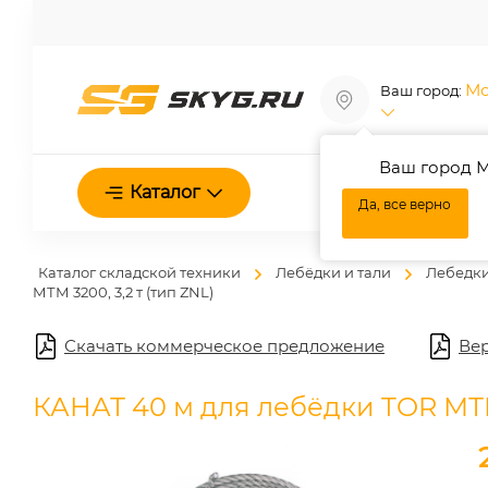
Мо
Ваш город:
Ваш город М
О нас
Каталог
Да, все верно
Каталог складской техники
Лебёдки и тали
Лебедк
МТМ 3200, 3,2 т (тип ZNL)
Скачать коммерческое предложение
Вер
КАНАТ 40 м для лебёдки TOR МТМ 