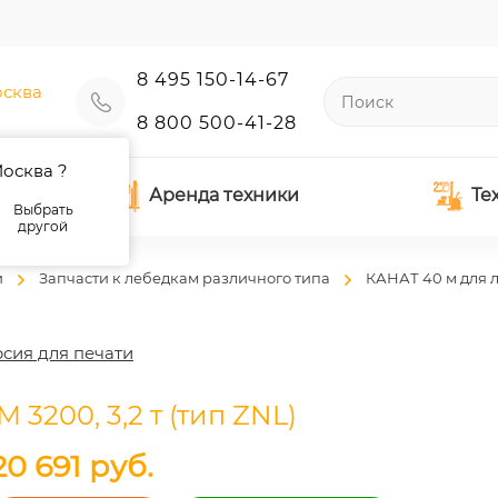
8 495 150-14-67
сква
8 800 500-41-28
осква ?
Аренда техники
Те
Выбрать
другой
и
Запчасти к лебедкам различного типа
КАНАТ 40 м для 
сия для печати
3200, 3,2 т (тип ZNL)
20 691
руб.