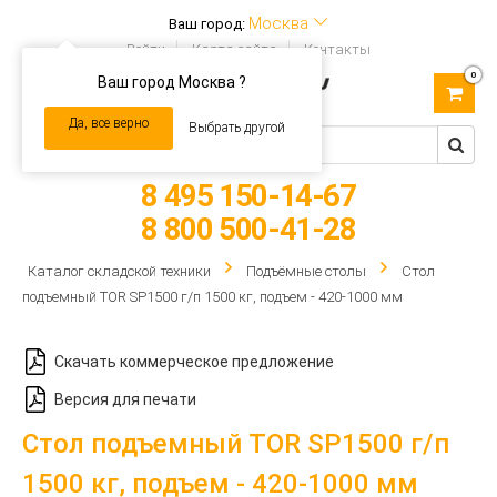
Москва
Ваш город:
Войти
Карта сайта
Контакты
0
Ваш город Москва ?
Toggle
navigation
Да, все верно
Выбрать другой
8 495 150-14-67
8 800 500-41-28
Каталог складской техники
Подъёмные столы
Стол
подъемный TOR SP1500 г/п 1500 кг, подъем - 420-1000 мм
Скачать коммерческое предложение
Версия для печати
Стол подъемный TOR SP1500 г/п
1500 кг, подъем - 420-1000 мм