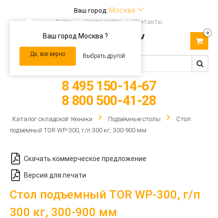
Москва
Ваш город:
Войти
Карта сайта
Контакты
0
Ваш город Москва ?
Toggle
navigation
Да, все верно
Выбрать другой
8 495 150-14-67
8 800 500-41-28
Каталог складской техники
Подъёмные столы
Стол
подъемный TOR WP-300, г/п 300 кг, 300-900 мм
Скачать коммерческое предложение
Версия для печати
Стол подъемный TOR WP-300, г/п
300 кг, 300-900 мм