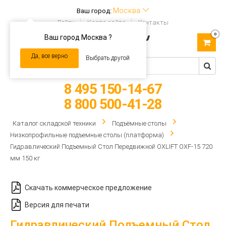
Москва
Ваш город:
Войти
Карта сайта
Контакты
0
Ваш город Москва ?
Toggle
navigation
Да, все верно
Выбрать другой
8 495 150-14-67
8 800 500-41-28
Каталог складской техники
Подъёмные столы
Низкопрофильные подъемные столы (платформа)
Гидравлический Подъемный Стол Передвижной OXLIFT OXF-15 720
мм 150 кг
Скачать коммерческое предложение
Версия для печати
Гидравлический Подъемный Стол