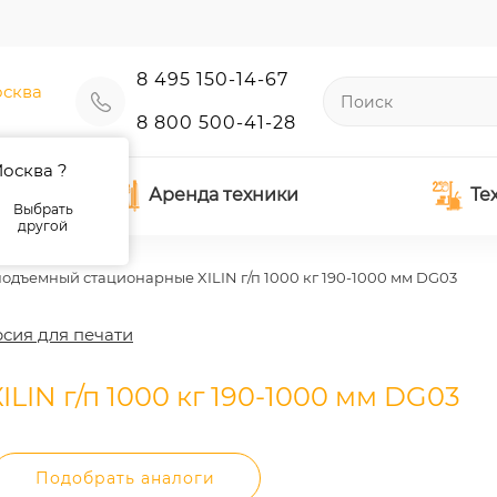
8 495 150-14-67
сква
8 800 500-41-28
осква ?
Аренда техники
Те
Выбрать
другой
подъемный стационарные XILIN г/п 1000 кг 190-1000 мм DG03
сия для печати
IN г/п 1000 кг 190-1000 мм DG03
Подобрать аналоги