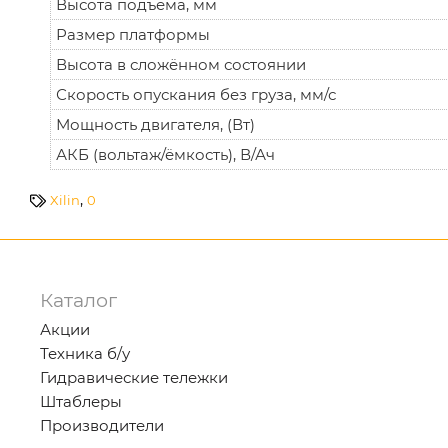
Высота подъёма, мм
Размер платформы
Высота в сложённом состоянии
Скорость опускания без груза, мм/с
Мощность двигателя, (Вт)
АКБ (вольтаж/ёмкость), В/Ач
,
Xilin
0
Каталог
Акции
Техника б/у
Гидравические тележки
Штаблеры
Производители