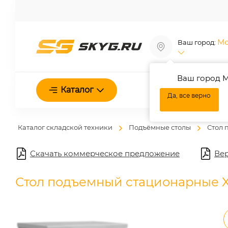
Мо
Ваш город:
Ваш город М
О нас
Каталог
Да, все верно
Каталог складской техники
Подъёмные столы
Стол 
Скачать коммерческое предложение
Вер
Стол подъемный стационарные XIL