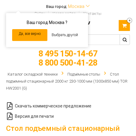
Москва
Ваш город:
Войти
Карта сайта
Контакты
0
Ваш город Москва ?
Toggle
navigation
Да, все верно
Выбрать другой
8 495 150-14-67
8 800 500-41-28
Каталог складской техники
Подъёмные столы
Стол
подъемный стационарный 2000 кг 230-1000 мм (1300х850 мм) TOR
HW2001 (G)
Скачать коммерческое предложение
Версия для печати
Стол подъемный стационарный