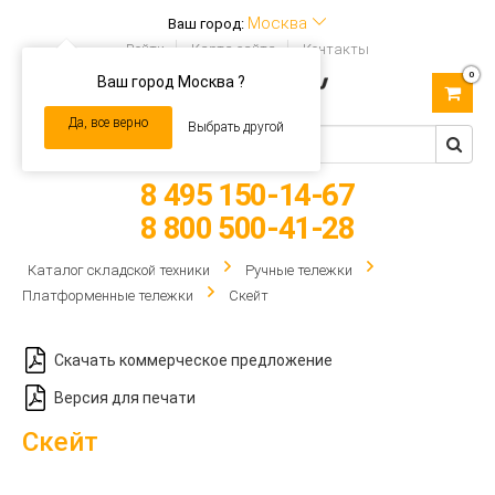
Москва
Ваш город:
Войти
Карта сайта
Контакты
0
Ваш город Москва ?
Toggle
navigation
Да, все верно
Выбрать другой
8 495 150-14-67
8 800 500-41-28
Каталог складской техники
Ручные тележки
Платформенные тележки
Скейт
Скачать коммерческое предложение
Версия для печати
Скейт