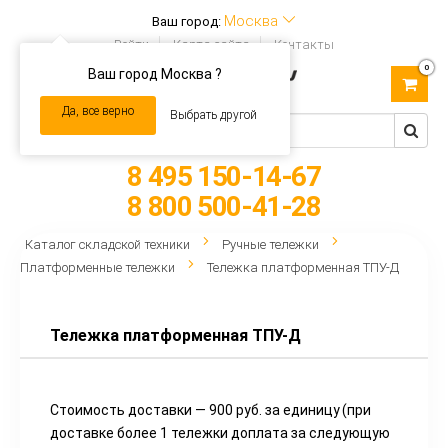
Москва
Ваш город:
Войти
Карта сайта
Контакты
0
Ваш город Москва ?
Toggle
navigation
Да, все верно
Выбрать другой
8 495 150-14-67
8 800 500-41-28
Каталог складской техники
Ручные тележки
Платформенные тележки
Тележка платформенная ТПУ-Д
Тележка платформенная ТПУ-Д
Стоимость доставки — 900 руб. за единицу
(при
доставке более 1 тележки доплата за следующую