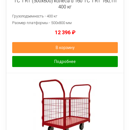
ТС 1 RT (500x800) колёса d 160 ТС 1 RT 160, гп
400 кг
Грузоподъемность - 400 кг
Размер платформы - 5
00х800 мм
12 396
₽
В корзину
Подробнее