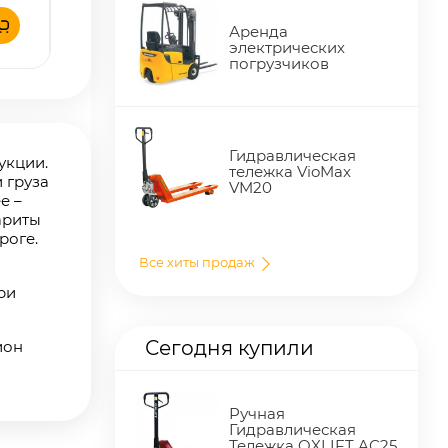
Аренда
электрических
погрузчиков
Гидравлическая
укции.
тележка VioMax
 груза
VM20
е –
ариты
роге.
Все хиты продаж
ри
Сегодня купили
ион
Ручная
Гидравлическая
Тележка OXLIFT AC25