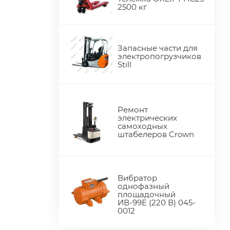
2500 кг
Запасные части для
электропогрузчиков
Still
Ремонт
электрических
самоходных
штабелеров Crown
Вибратор
однофазный
площадочный
ИВ-99Е (220 В) 045-
0012