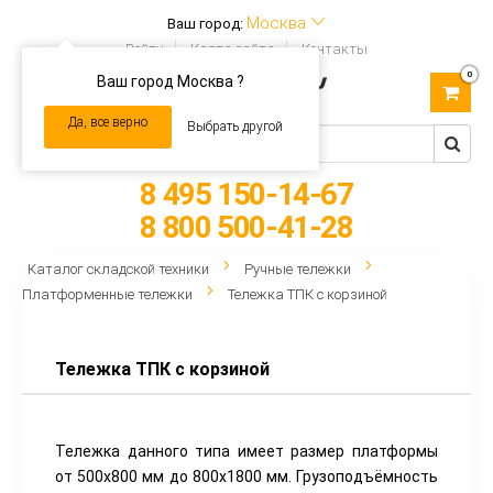
Москва
Ваш город:
Войти
Карта сайта
Контакты
0
Ваш город Москва ?
Toggle
navigation
Да, все верно
Выбрать другой
8 495 150-14-67
8 800 500-41-28
Каталог складской техники
Ручные тележки
Платформенные тележки
Тележка ТПК с корзиной
Тележка ТПК с корзиной
Тележка данного типа имеет размер платформы
от 500х800 мм до 800х1800 мм. Грузоподъёмность