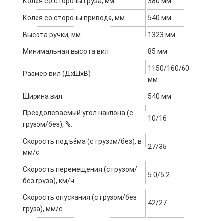
Колея со стороны груза, мм
380 мм
Колея со стороны привода, мм
540 мм
Высота ручки, мм
1323 мм
Минимальная высота вил
85 мм
1150/160/60
Размер вил (ДxШхВ)
мм
Ширина вил
540 мм
Преодолеваемый угол наклона (с
10/16
грузом/без), %:
Скорость подъёма (с грузом/без), в
27/35
мм/c
Скорость перемещения (с грузом/
5.0/5.2
без груза), км/ч
Скорость опускания (с грузом/без
42/27
груза), мм/с