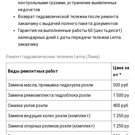
контрольными грузами, устранение выявленных
недочетов
Возврат гидравлической тележки после ремонта
заказчику с выдачей полного пакета документов
Гарантия на выполненные работы 60
(шестьдесят
)
календарных дней с даты передачи тележки Lema
заказчику
Ремонт гидравлических тележек Lema
(Лема
)
Цена за о
Виды ремонтных работ
от *
Замена масла, промывка гидроузла рохли
500 руб.
Замена ремкомплекта гидроблока рохли
1 500 руб.
Смазка узлов рохли
400 руб.
Замена ведущих колес рохли
(комплект
)
1 250 руб.
Замена опорных роликов рохли
(комплект
)
1 250 руб.