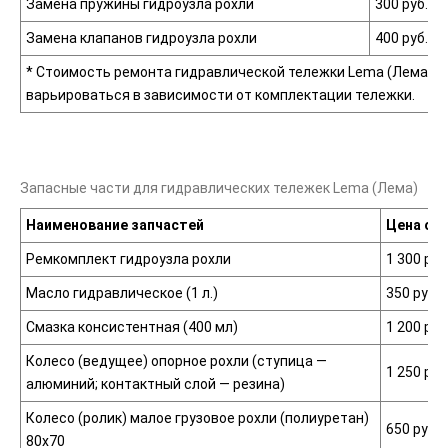
Замена пружины гидроузла рохли
300 руб.
Замена клапанов гидроузла рохли
400 руб.
* Стоимость ремонта гидравлической тележки Lema
(Лема
) 
варьироваться в зависимости от комплектации тележки.
Запасные части для гидравлических тележек Lema
(Лема
)
Наименование запчастей
Цена от 
Ремкомплект гидроузла рохли
1 300 руб
Масло гидравлическое
(1
л.)
350 руб.
Смазка консистентная
(400
мл)
1 200 руб
Колесо
(ведущее
) опорное рохли
(ступица
—
1 250 руб
алюминий; контактный слой — резина)
Колесо
(ролик
) малое грузовое рохли
(полиуретан
)
650 руб.
80x70