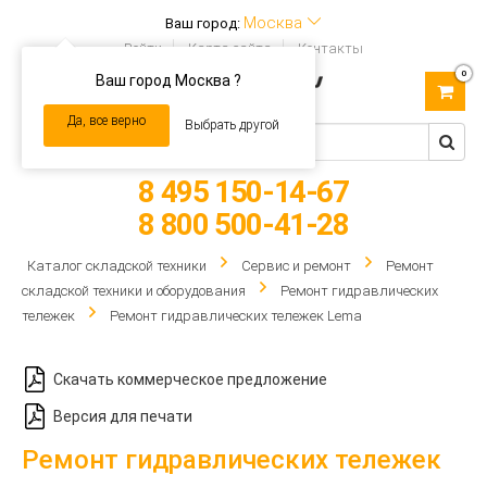
Москва
Ваш город:
Войти
Карта сайта
Контакты
0
Ваш город Москва ?
Toggle
navigation
Да, все верно
Выбрать другой
8 495 150-14-67
8 800 500-41-28
Каталог складской техники
Сервис и ремонт
Ремонт
складской техники и оборудования
Ремонт гидравлических
тележек
Ремонт гидравлических тележек Lema
Скачать коммерческое предложение
Версия для печати
Ремонт гидравлических тележек