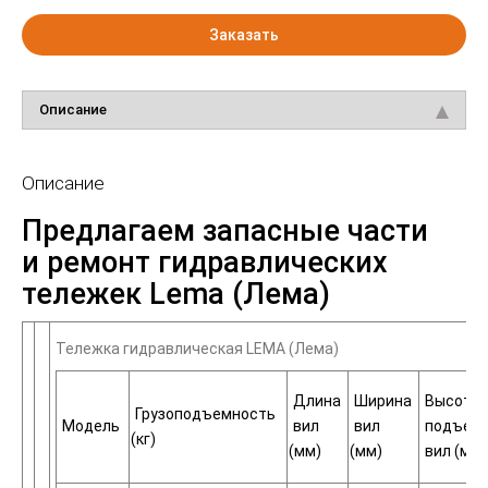
Заказать
Описание
Описание
Предлагаем запасные части
и ремонт гидравлических
тележек Lema
(Лема
)
Тележка гидравлическая LEMA
(Лема
)
Длина
Ширина
Высота
Грузоподъемность
Модель
вил
вил
подъем
(кг
)
(мм
)
(мм
)
вил
(мм
)