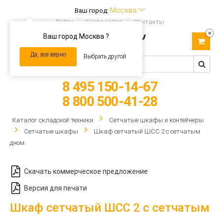
Москва
Ваш город:
Войти
Карта сайта
Контакты
0
Ваш город Москва ?
Toggle
navigation
Да, все верно
Выбрать другой
8 495 150-14-67
8 800 500-41-28
Каталог складской техники
Сетчатые шкафы и контейнеры
Сетчатые шкафы
Шкаф сетчатый ШСС 2 с сетчатым
дном
Скачать коммерческое предложение
Версия для печати
Шкаф сетчатый ШСС 2 с сетчатым