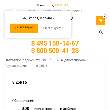
Москва
Ваш город:
Войти
Карта сайта
Контакты
0
Ваш город Москва ?
Toggle
navigation
Да, все верно
Выбрать другой
8 495 150-14-67
8 800 500-41-28
Каталог складской техники
Шины для спецтехники
Грузовые шины
8.25R16
8.25R16
Обозначения:
8.25
- ширина профиля в дюймах