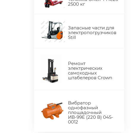
2500 кг
Запасные части для
электропогрузчиков
Still
Ремонт
электрических
самоходных
штабелеров Crown
Вибратор
однофазный
площадочный
ИВ-99Е (220 В) 045-
0012