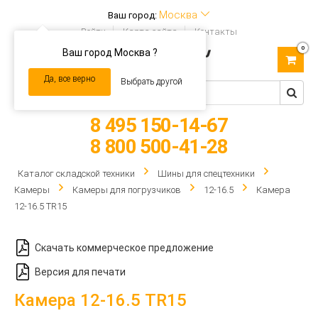
Москва
Ваш город:
Войти
Карта сайта
Контакты
0
Ваш город Москва ?
Toggle
navigation
Да, все верно
Выбрать другой
8 495 150-14-67
8 800 500-41-28
Каталог складской техники
Шины для спецтехники
Камеры
Камеры для погрузчиков
12-16.5
Камера
12-16.5 TR15
Скачать коммерческое предложение
Версия для печати
Камера 12-16.5 TR15