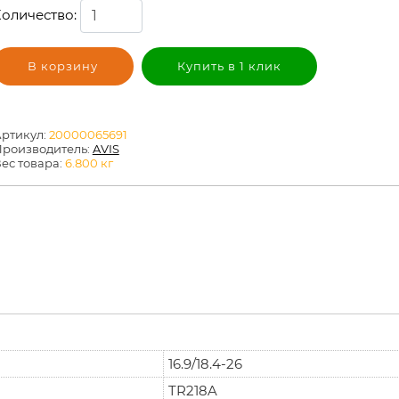
оличество:
В корзину
Купить в 1 клик
ртикул:
20000065691
роизводитель:
AVIS
ес товара:
6.800
кг
16.9/18.4-26
TR218A