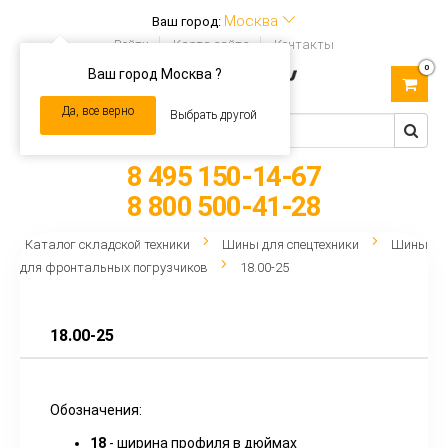
Москва
Ваш город:
Войти
Карта сайта
Контакты
0
Ваш город Москва ?
Toggle
navigation
Да, все верно
Выбрать другой
8 495 150-14-67
8 800 500-41-28
Каталог складской техники
Шины для спецтехники
Шины
для фронтальных погрузчиков
18.00-25
18.00-25
Обозначения:
18
- ширина профиля в дюймах