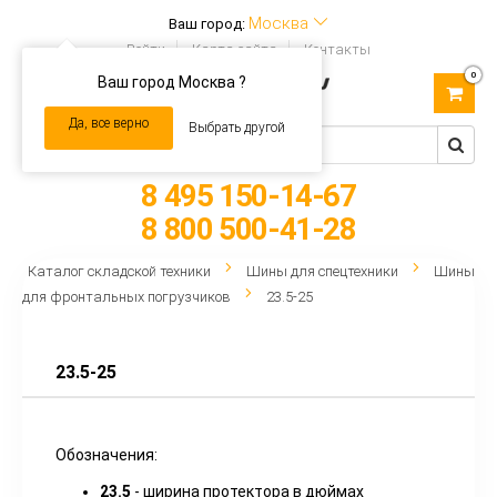
Москва
Ваш город:
Войти
Карта сайта
Контакты
0
Ваш город Москва ?
Toggle
navigation
Да, все верно
Выбрать другой
8 495 150-14-67
8 800 500-41-28
Каталог складской техники
Шины для спецтехники
Шины
для фронтальных погрузчиков
23.5-25
23.5-25
Обозначения:
23.5
- ширина протектора в дюймах