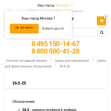
Москва
Ваш город:
Войти
Карта сайта
Контакты
0
Ваш город Москва ?
Toggle
navigation
Да, все верно
Выбрать другой
8 495 150-14-67
8 800 500-41-28
Каталог складской техники
Шины для спецтехники
Шины
для фронтальных погрузчиков
26.5-25
26.5-25
Обозначения:
26.5
- ширина профиля в дюймах