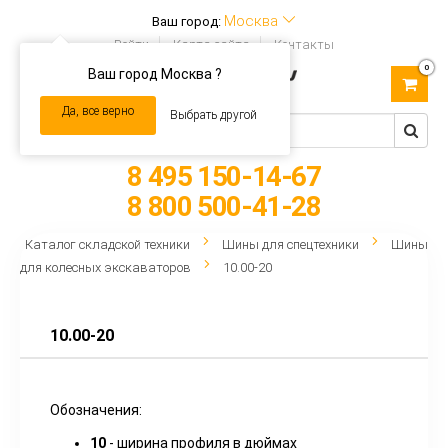
Москва
Ваш город:
Войти
Карта сайта
Контакты
0
Ваш город Москва ?
Toggle
navigation
Да, все верно
Выбрать другой
8 495 150-14-67
8 800 500-41-28
Каталог складской техники
Шины для спецтехники
Шины
для колесных экскаваторов
10.00-20
10.00-20
Обозначения:
10
- ширина профиля в дюймах