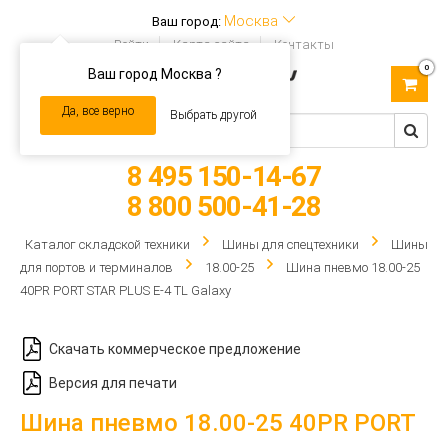
Москва
Ваш город:
Войти
Карта сайта
Контакты
0
Ваш город Москва ?
Toggle
navigation
Да, все верно
Выбрать другой
8 495 150-14-67
8 800 500-41-28
Каталог складской техники
Шины для спецтехники
Шины
для портов и терминалов
18.00-25
Шина пневмо 18.00-25
40PR PORT STAR PLUS E-4 TL Galaxy
Скачать коммерческое предложение
Версия для печати
Шина пневмо 18.00-25 40PR PORT