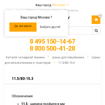
Москва
Ваш город:
Войти
Карта сайта
Контакты
0
Ваш город Москва ?
Toggle
navigation
Да, все верно
Выбрать другой
8 495 150-14-67
8 800 500-41-28
Каталог складской техники
Шины для спецтехники
Шины
для сельхозтезники и тракторов
11.5/80-15.3
11.5/80-15.3
Обозначения:
11.5
- ширина профиля в мм