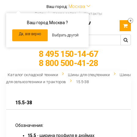
Москва
Ваш город:
Войти
Карта сайта
Контакты
0
Ваш город Москва ?
Toggle
navigation
Да, все верно
Выбрать другой
8 495 150-14-67
8 800 500-41-28
Каталог складской техники
Шины для спецтехники
Шины
для сельхозтезники и тракторов
15.5-38
15.5-38
Обозначения:
15.5
- ширина профиля в дюймах