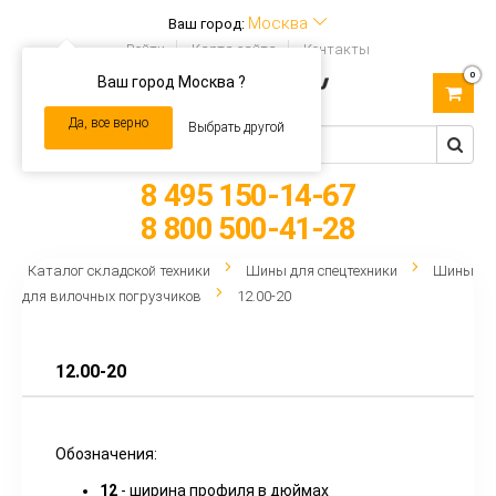
Москва
Ваш город:
Войти
Карта сайта
Контакты
0
Ваш город Москва ?
Toggle
navigation
Да, все верно
Выбрать другой
8 495 150-14-67
8 800 500-41-28
Каталог складской техники
Шины для спецтехники
Шины
для вилочных погрузчиков
12.00-20
12.00-20
Обозначения:
12
- ширина профиля в дюймах