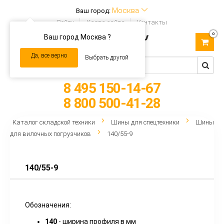
Москва
Ваш город:
Войти
Карта сайта
Контакты
0
Ваш город Москва ?
Toggle
navigation
Да, все верно
Выбрать другой
8 495 150-14-67
8 800 500-41-28
Каталог складской техники
Шины для спецтехники
Шины
для вилочных погрузчиков
140/55-9
140/55-9
Обозначения:
140
- ширина профиля в мм