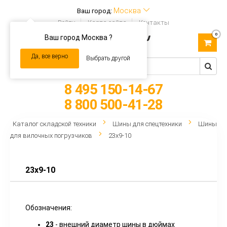
Москва
Ваш город:
Войти
Карта сайта
Контакты
0
Ваш город Москва ?
Toggle
navigation
Да, все верно
Выбрать другой
8 495 150-14-67
8 800 500-41-28
Каталог складской техники
Шины для спецтехники
Шины
для вилочных погрузчиков
23x9-10
23x9-10
Обозначения:
23
- внешний диаметр шины в дюймах