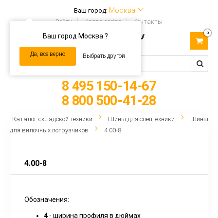
Москва
Ваш город:
Войти
Карта сайта
Контакты
0
Ваш город Москва ?
Toggle
navigation
Да, все верно
Выбрать другой
8 495 150-14-67
8 800 500-41-28
Каталог складской техники
Шины для спецтехники
Шины
для вилочных погрузчиков
4.00-8
4.00-8
Обозначения:
4
- ширина профиля в дюймах