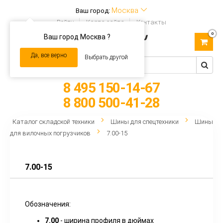
Москва
Ваш город:
Войти
Карта сайта
Контакты
0
Ваш город Москва ?
Toggle
navigation
Да, все верно
Выбрать другой
8 495 150-14-67
8 800 500-41-28
Каталог складской техники
Шины для спецтехники
Шины
для вилочных погрузчиков
7.00-15
7.00-15
Обозначения:
7.00
- ширина профиля в дюймах