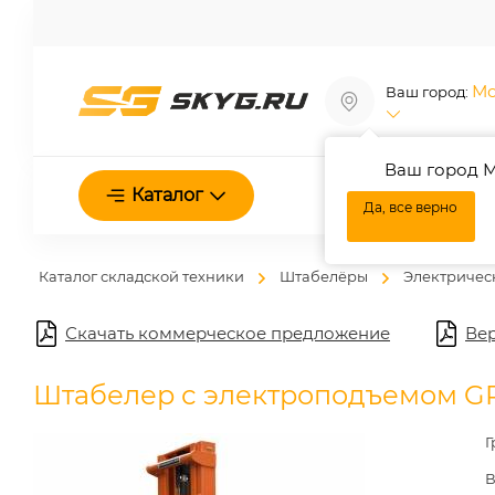
Мо
Ваш город:
Ваш город М
О нас
Каталог
Да, все верно
Каталог складской техники
Штабелёры
Электричес
Скачать коммерческое предложение
Вер
Штабелер с электроподъемом G
Г
В