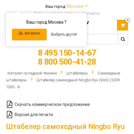
Москва
Ваш город:
Войти
Карта сайта
Контакты
0
Ваш город Москва ?
Toggle
navigation
Да, все верно
Выбрать другой
8 495 150-14-67
8 800 500-41-28
Каталог складской техники
Штабелёры
Самоходные
штабелеры
Штабелер самоходный Ningbo Ryu (Xilin) CDDR
1030 - III
Скачать коммерческое предложение
Версия для печати
Штабелер самоходный Ningbo Ryu