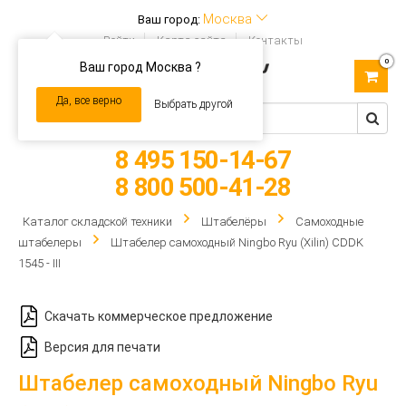
Москва
Ваш город:
Войти
Карта сайта
Контакты
0
Ваш город Москва ?
Toggle
navigation
Да, все верно
Выбрать другой
8 495 150-14-67
8 800 500-41-28
Каталог складской техники
Штабелёры
Самоходные
штабелеры
Штабелер самоходный Ningbo Ryu (Xilin) CDDK
1545 - III
Скачать коммерческое предложение
Версия для печати
Штабелер самоходный Ningbo Ryu