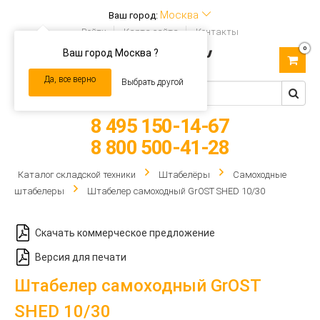
Москва
Ваш город:
Войти
Карта сайта
Контакты
0
Ваш город Москва ?
Toggle
navigation
Да, все верно
Выбрать другой
8 495 150-14-67
8 800 500-41-28
Каталог складской техники
Штабелёры
Самоходные
штабелеры
Штабелер самоходный GrOST SHED 10/30
Скачать коммерческое предложение
Версия для печати
Штабелер самоходный GrOST
SHED 10/30