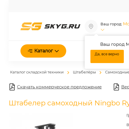
Мо
Ваш город:
Ваш город М
О нас
Каталог
Да, все верно
Каталог складской техники
Штабелёры
Самоходные
Скачать коммерческое предложение
Вер
Штабелер самоходный Ningbo Ryu 
Г
В