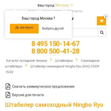
Москва
Ваш город:
Войти
Карта сайта
Контакты
0
Ваш город Москва ?
Toggle
navigation
Да, все верно
Выбрать другой
8 495 150-14-67
8 800 500-41-28
Каталог складской техники
Штабелёры
Самоходные
штабелеры
Штабелер самоходный Ningbo Ryu (Xilin) CDDR
15/33
Скачать коммерческое предложение
Версия для печати
Штабелер самоходный Ningbo Ryu