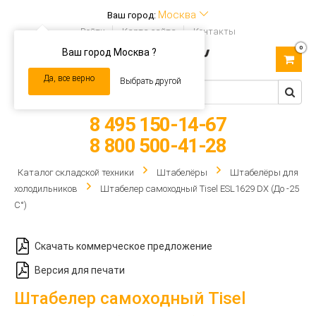
Москва
Ваш город:
Войти
Карта сайта
Контакты
0
Ваш город Москва ?
Toggle
navigation
Да, все верно
Выбрать другой
8 495 150-14-67
8 800 500-41-28
Каталог складской техники
Штабелёры
Штабелёры для
холодильников
Штабелер самоходный Tisel ESL1629 DX (До -25
C°)
Скачать коммерческое предложение
Версия для печати
Штабелер самоходный Tisel