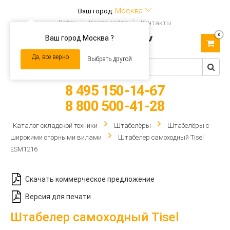
Москва
Ваш город:
Войти
Карта сайта
Контакты
0
Ваш город Москва ?
Toggle
navigation
Да, все верно
Выбрать другой
8 495 150-14-67
8 800 500-41-28
Каталог складской техники
Штабелёры
Штабелёры с
широкими опорными вилами
Штабелер самоходный Tisel
ESM1216
Скачать коммерческое предложение
Версия для печати
Штабелер самоходный Tisel