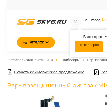
Мо
Ваш город:
Ваш город М
О нас
Каталог
Да, все верно
Каталог складской техники
Штабелёры
Взрывозащ
Скачать коммерческое предложение
Вер
Взрывозащищенный ричтрак MI
Г
В