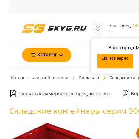
Мо
Ваш город:
Ваш город М
О нас
Каталог
Да, все верно
Каталог складской техники
Стеллажи
Складские я
Скачать коммерческое предложение
Вер
Складские контейнеры серия 9