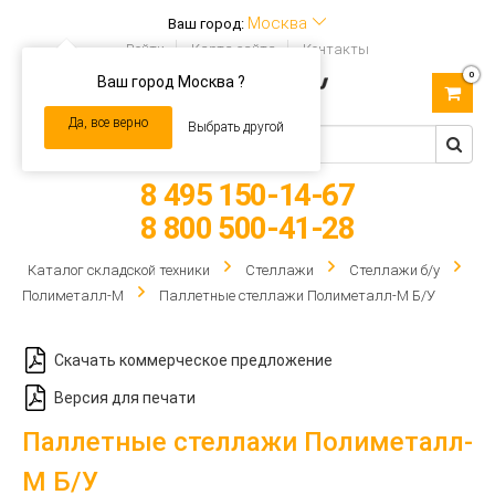
Москва
Ваш город:
Войти
Карта сайта
Контакты
0
Ваш город Москва ?
Toggle
navigation
Да, все верно
Выбрать другой
8 495 150-14-67
8 800 500-41-28
Каталог складской техники
Стеллажи
Стеллажи б/у
Полиметалл-М
Паллетные стеллажи Полиметалл-М Б/У
Скачать коммерческое предложение
Версия для печати
Паллетные стеллажи Полиметалл-
М Б/У