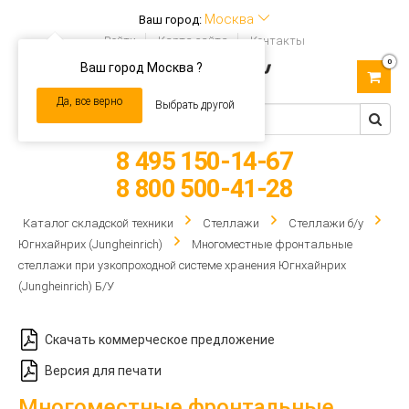
Москва
Ваш город:
Войти
Карта сайта
Контакты
0
Ваш город Москва ?
Toggle
navigation
Да, все верно
Выбрать другой
8 495 150-14-67
8 800 500-41-28
Каталог складской техники
Стеллажи
Стеллажи б/у
Югнхайнрих (Jungheinrich)
Многоместные фронтальные
стеллажи при узкопроходной системе хранения Югнхайнрих
(Jungheinrich) Б/У
Скачать коммерческое предложение
Версия для печати
Многоместные фронтальные