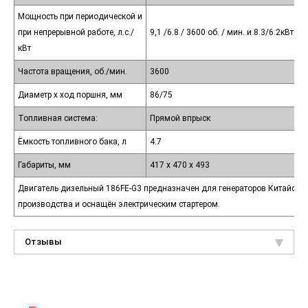
Мощность при периодической и
при непрерывной работе, л.с./
9,1 /6.8 / 3600 об. / мин. и 8.3/6.2кВт /
кВт
Частота вращения, об./мин.
3600
Диаметр х ход поршня, мм
86/75
Топливная система:
Прямой впрыск
Ёмкость топливного бака, л
4.7
Габариты, мм
417 х 470 х 493
Двигатель дизельный 186FЕ-G3 предназначен для генераторов Китайско
производства и оснащён электрическим стартером.
Отзывы