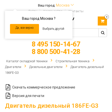
Москва
Ваш город:
Войти
Карта сайта
Контакты
0
Ваш город Москва ?
Toggle
navigation
Да, все верно
Выбрать другой
8 495 150-14-67
8 800 500-41-28
Каталог складской техники
Строительная техника
Двигатели
Дизельные двигатели
Двигатель дизельный
186FЕ-G3
Скачать коммерческое предложение
Версия для печати
Двигатель дизельный 186FЕ-G3