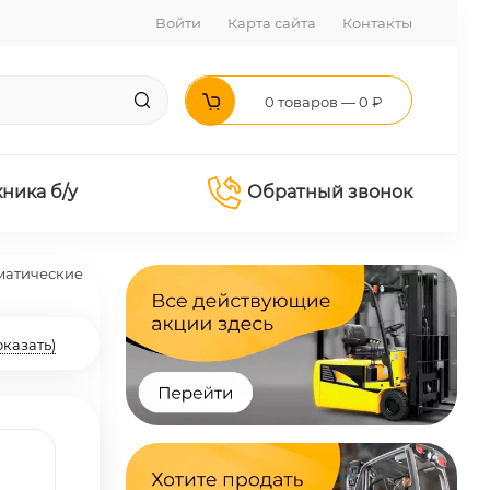
Войти
Карта сайта
Контакты
0 товаров — 0 ₽
хника б/у
Обратный звонок
матические
оказать)