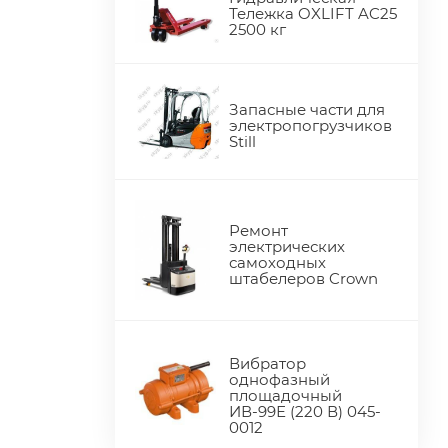
Тележка OXLIFT AC25
2500 кг
Запасные части для
электропогрузчиков
Still
Ремонт
электрических
самоходных
штабелеров Crown
Вибратор
однофазный
площадочный
ИВ-99Е (220 В) 045-
0012