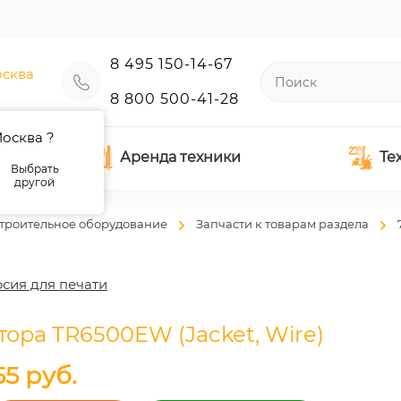
8 495 150-14-67
сква
8 800 500-41-28
осква ?
Аренда техники
Те
Выбрать
другой
троительное оборудование
Запчасти к товарам раздела
сия для печати
ора TR6500EW (Jacket, Wire)
55
руб.