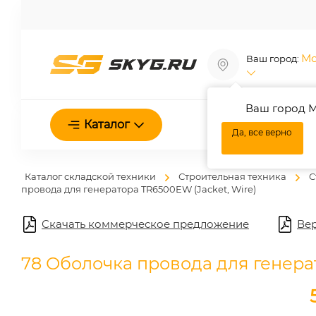
Мо
Ваш город:
Ваш город М
О нас
Каталог
Да, все верно
Каталог складской техники
Строительная техника
С
провода для генератора TR6500EW (Jacket, Wire)
Скачать коммерческое предложение
Вер
78 Оболочка провода для генерат