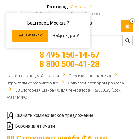
Москва
Ваш город:
Войти
Карта сайта
Контакты
0
Ваш город Москва ?
Toggle
navigation
Да, все верно
Выбрать другой
8 495 150-14-67
8 800 500-41-28
Каталог складской техники
Строительная техника
Строительное оборудование
Запчасти к товарам раздела
88 Стопорная шайба Ф6 для генератора TR8500EW (Lock
Washer Ф6)
Скачать коммерческое предложение
Версия для печати
88 Стопорная шайба Ф6 для