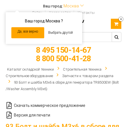
Москва
Ваш город:
Войти
Карта сайта
Контакты
0
Ваш город Москва ?
Toggle
navigation
Да, все верно
Выбрать другой
8 495 150-14-67
8 800 500-41-28
Каталог складской техники
Строительная техника
Строительное оборудование
Запчасти к товарам раздела
93 Болт и шайба M3x6 в сборе для генератора TR8500EW (Bolt
/Washer Assembly M3x6)
Скачать коммерческое предложение
Версия для печати
93 Болт и шайба M3x6 в сборе для