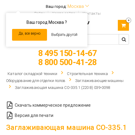
Москва
Ваш город:
Войти
Карта сайта
Контакты
0
Ваш город Москва ?
Toggle
navigation
Да, все верно
Выбрать другой
8 495 150-14-67
8 800 500-41-28
Каталог складской техники
Строительная техника
Оборудование для отделки полов
Заглаживающие машины
Заглаживающая машина СО-335.1 (220 В) 039-0098
Скачать коммерческое предложение
Версия для печати
Заглаживающая машина СО-335.1