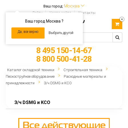
Москва
Ваш город:
Войти
Карта сайта
Контакты
0
Ваш город Москва ?
Toggle
navigation
Да, все верно
Выбрать другой
8 495 150-14-67
8 800 500-41-28
Каталог складской техники
Строительная техника
Пескоструйное оборудование
Расходные материалы и
принадлежности
З/ч DSMG и КСО
З/ч DSMG и КСО