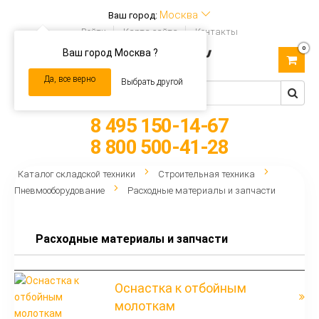
Москва
Ваш город:
Войти
Карта сайта
Контакты
0
Ваш город Москва ?
Toggle
navigation
Да, все верно
Выбрать другой
8 495 150-14-67
8 800 500-41-28
Каталог складской техники
Строительная техника
Пневмооборудование
Расходные материалы и запчасти
Расходные материалы и запчасти
Оснастка к отбойным
молоткам